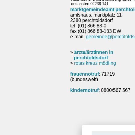
ansonsten 02236-141
marktgemeindeamt perchtol
amtshaus, marktplatz 11
2380 perchtoldsdorf
tel. (01) 866 83-0
fax (01) 866 83-133 DW
e-mail:
gemeinde@perchtoldsd
>
ärzte/ärztinnen in
perchtoldsdorf
>
rotes kreuz mödling
frauennotruf
: 71719
(bundesweit)
kindernotruf
: 0800/567 567