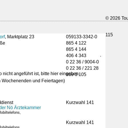
© 2026 Tou
l
115
orf
, Marktplatz 23
059133-3342-0
aße
865 4 122
865 4 144
.
406 4 343
0 22 36 / 9004-0
0 22 36 / 221 28
869 0 105
 Wochenenden und Feiertagen)
dienst
Kurzwahl 141
der Nö Ärztekammer
obiltelefons,
Kurzwahl 141
obiltelefons,