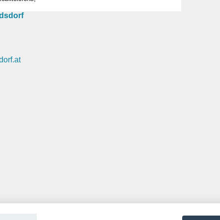
dsdorf
orf.at