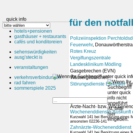
quick info
für den notfal
hotels+pensionen
gasthäuser + restaurants
Polizeiinspektion Perchtoldsd
cafés und konditoreien
Feuerwehr
, Donauwörtherstr
Rotes Kreuz
sehenswürdigkeiten
ausg'steckt is
Vergiftungszentrale
Landesklinikum Mödling
veranstaltungen
Gasgebrechen (EVN)
Wassergebrechen
verkehrsverbindungen
rad fahren
Störungsdienste Elektriker
(an
sommerspiele 2025
Ärzte-Nacht- bzw. Wochenend
Wochenenddienste-Auskunft 
Kurzwahl 141 bei Benützung eines M
ansonsten 02236-141
Zahnärzte-Wochenenddienst
Kurzwahl 141 bei Benützung eines M