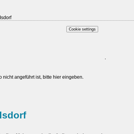
dsdorf
Cookie settings
.
dsdorf