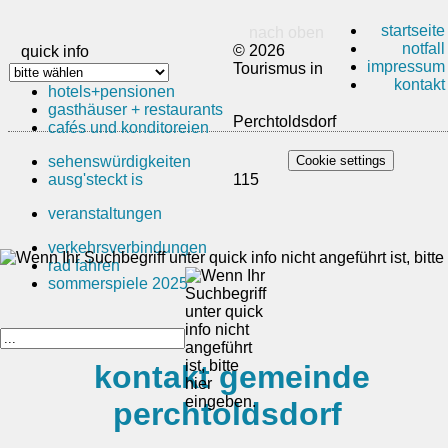
startseite
nach oben
notfall
© 2026
quick info
impressum
Tourismus in
kontakt
hotels+pensionen
gasthäuser + restaurants
Perchtoldsdorf
cafés und konditoreien
sehenswürdigkeiten
Cookie settings
ausg'steckt is
115
veranstaltungen
verkehrsverbindungen
rad fahren
sommerspiele 2025
kontakt gemeinde
perchtoldsdorf