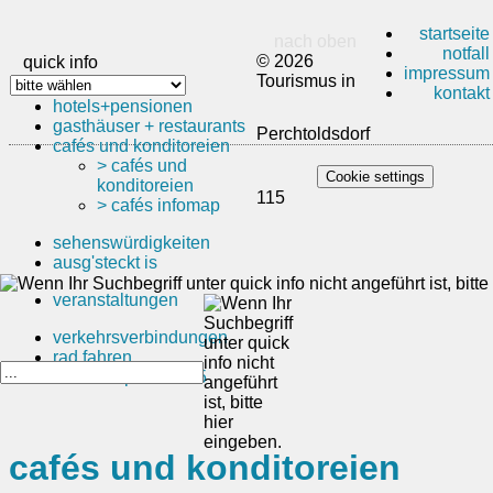
startseite
nach oben
notfall
© 2026
quick info
impressum
Tourismus in
kontakt
hotels+pensionen
gasthäuser + restaurants
Perchtoldsdorf
cafés und konditoreien
> cafés und
Cookie settings
konditoreien
115
> cafés infomap
sehenswürdigkeiten
ausg'steckt is
veranstaltungen
verkehrsverbindungen
rad fahren
sommerspiele 2025
cafés und konditoreien