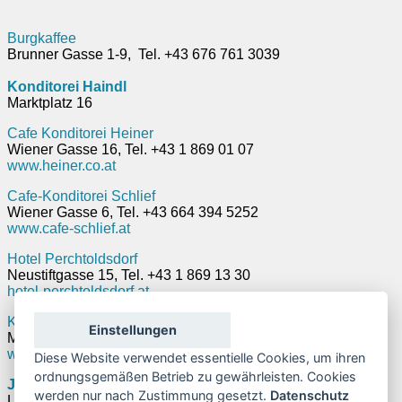
Burgkaffee
Brunner Gasse 1-9, Tel. +43 676 761 3039
Konditorei Haindl
Marktplatz 16
Cafe Konditorei Heiner
Wiener Gasse 16, Tel. +43 1 869 01 07
www.heiner.co.at
Cafe-Konditorei Schlief
Wiener Gasse 6, Tel. +43 664 394 5252
www.cafe-schlief.at
Hotel Perchtoldsdorf
Neustiftgasse 15, Tel. +43 1 869 13 30
hotel-perchtoldsdorf.at
Kaffee Mühle
Einstellungen
Marktplatz 7-9, Tel. +43 1 244 33 66
www.muehle-pdorf.at
Diese Website verwendet essentielle Cookies, um ihren
ordnungsgemäßen Betrieb zu gewährleisten. Cookies
JOE teecafe
werden nur nach Zustimmung gesetzt.
Datenschutz
Leonhardiberggasse 1, Tel. +43 664 381 4169