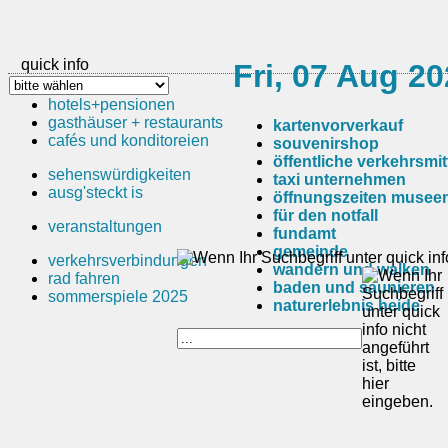
quick info
Fri, 07 Aug 2
hotels+pensionen
gasthäuser + restaurants
kartenvorverkauf
cafés und konditoreien
souvenirshop
öffentliche verkehrsmit
sehenswürdigkeiten
taxi unternehmen
ausg'steckt is
öffnungszeiten musee
für den notfall
veranstaltungen
fundamt
gemeinde
verkehrsverbindungen
wandern und walken
rad fahren
baden und saunieren
sommerspiele 2025
naturerlebnis heide