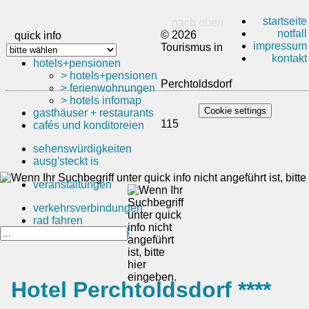
startseite
nach oben
notfall
© 2026
quick info
impressum
Tourismus in
kontakt
hotels+pensionen
> hotels+pensionen
Perchtoldsdorf
> ferienwohnungen
> hotels infomap
Cookie settings
gasthäuser + restaurants
115
cafés und konditoreien
sehenswürdigkeiten
ausg'steckt is
veranstaltungen
verkehrsverbindungen
rad fahren
sommerspiele 2025
Hotel Perchtoldsdorf ****