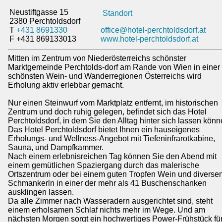
Neustiftgasse 15
Standort
2380 Perchtoldsdorf
T
+431 8691330
office@hotel-perchtoldsdorf.at
F +431 869133013
www.hotel-perchtoldsdorf.at
Mitten im Zentrum von Niederösterreichs schönster
Marktgemeinde Perchtolds-dorf am Rande von Wien in einer
schönsten Wein- und Wanderregionen Österreichs wird
Erholung aktiv erlebbar gemacht.
Nur einen Steinwurf vom Marktplatz entfernt, im historischen
Zentrum und doch ruhig gelegen, befindet sich das Hotel
Perchtoldsdorf, in dem Sie den Alltag hinter sich lassen könn
Das Hotel Perchtoldsdorf bietet Ihnen ein hauseigenes
Erholungs- und Wellness-Angebot mit Tiefeninfrarotkabine,
Sauna, und Dampfkammer.
Nach einem erlebnisreichen Tag können Sie den Abend mit
einem gemütlichen Spaziergang durch das malerische
Ortszentrum oder bei einem guten Tropfen Wein und diverse
Schmankerln in einer der mehr als 41 Buschenschanken
ausklingen lassen.
Da alle Zimmer nach Wasseradern ausgerichtet sind, steht
einem erholsamen Schlaf nichts mehr im Wege. Und am
nächsten Morgen sorgt ein hochwertiges Power-Frühstück fü